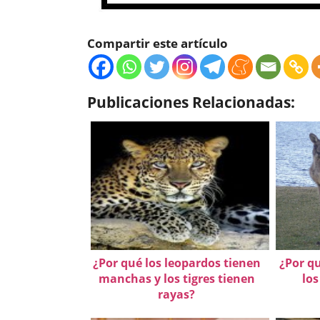
Compartir este artículo
Publicaciones Relacionadas:
¿Por qué los leopardos tienen
¿Por q
manchas y los tigres tienen
los
rayas?