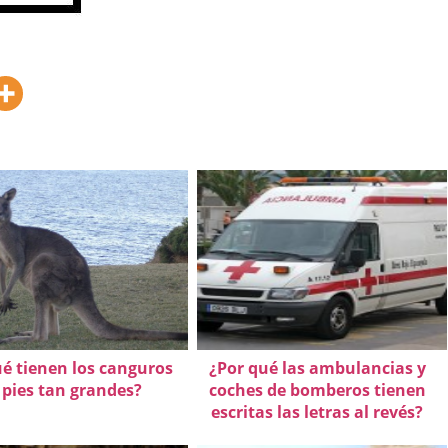
ué tienen los canguros
¿Por qué las ambulancias y
 pies tan grandes?
coches de bomberos tienen
escritas las letras al revés?