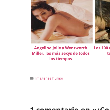
Angelina Jolie y Wentworth
Los 100
Miller, los más sexys de todos
t
los tiempos
Categorías
Imágenes humor
1 comentario en «¿Con