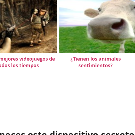
 mejores videojuegos de
¿Tienen los animales
odos los tiempos
sentimientos?
oces este dispositivo secreto