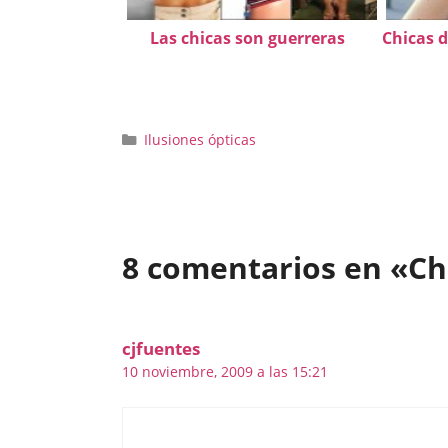
Las chicas son guerreras
Chicas d
Categorías
Ilusiones ópticas
8 comentarios en «Ch
cjfuentes
10 noviembre, 2009 a las 15:21