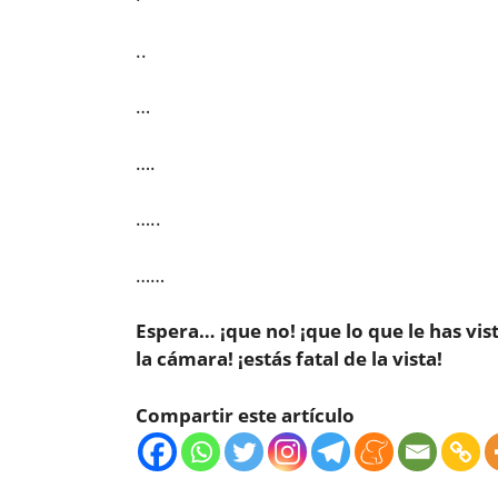
..
…
….
…..
……
Espera… ¡que no! ¡que lo que le has vis
la cámara! ¡estás fatal de la vista!
Compartir este artículo