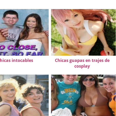
hicas intocables
Chicas guapas en trajes de
cosplay