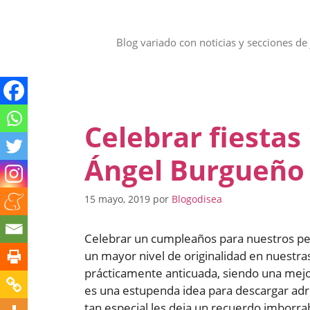
Saltar
al
contenido
Blog variado con noticias y secciones de 
Celebrar fiestas 
Ángel Burgueño
15 mayo, 2019
por
Blogodisea
Celebrar un cumpleaños para nuestros peq
un mayor nivel de originalidad en nuestra
prácticamente anticuada, siendo una mejor
es una estupenda idea para descargar adr
tan especial les deja un recuerdo imborra