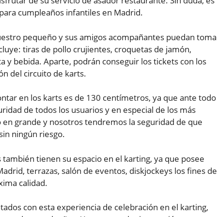
isfrutar de su servicio de asador restaurante. Sin duda, es
para cumpleaños infantiles en Madrid.
nuestro pequeño y sus amigos acompañantes puedan toma
cluye: tiras de pollo crujientes, croquetas de jamón,
rta y bebida. Aparte, podrán conseguir los tickets con los
n del circuito de karts.
ontar en los karts es de 130 centímetros, ya que ante todo
uridad de todos los usuarios y en especial de los más
o en grande y nosotros tendremos la seguridad de que
sin ningún riesgo.
también tienen su espacio en el karting, ya que posee
Madrid, terrazas, salón de eventos, diskjockeys los fines de
ima calidad.
dos con esta experiencia de celebración en el karting,