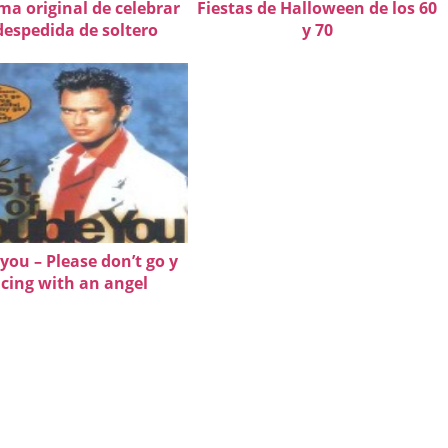
ma original de celebrar
Fiestas de Halloween de los 60
espedida de soltero
y 70
you – Please don’t go y
cing with an angel