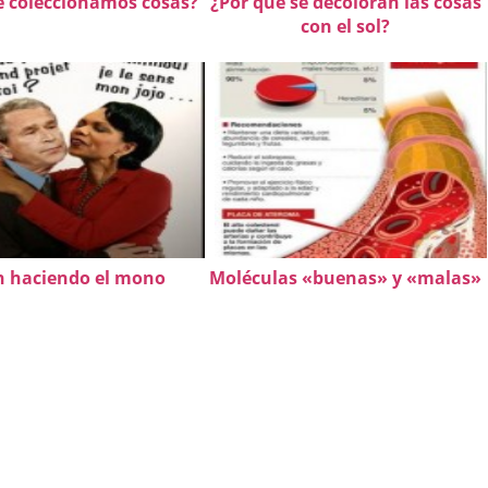
é coleccionamos cosas?
¿Por qué se decoloran las cosas
con el sol?
 haciendo el mono
Moléculas «buenas» y «malas»