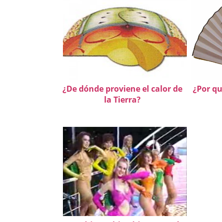
¿De dónde proviene el calor de
¿Por qu
la Tierra?