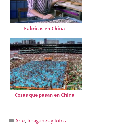
Fabricas en China
Cosas que pasan en China
Categorías
Arte
,
Imágenes y fotos