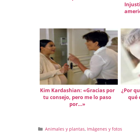
Injust
americ
Kim Kardashian: «Gracias por
¿Por q
tu consejo, pero me lo paso
qué 
por…»
Categorías
Animales y plantas
,
Imágenes y fotos