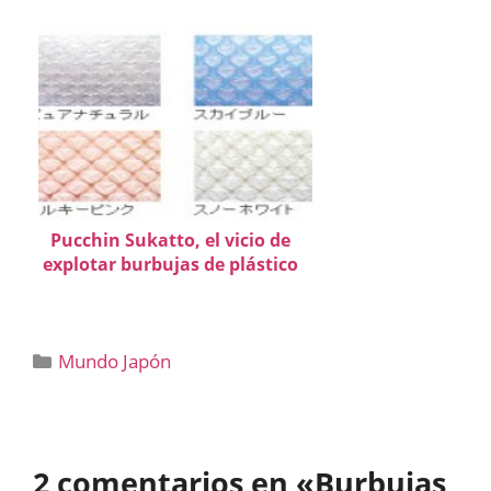
Pucchin Sukatto, el vicio de
explotar burbujas de plástico
Categorías
Mundo Japón
2 comentarios en «Burbujas