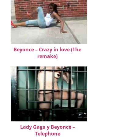
Beyonce – Crazy in love (The
remake)
Lady Gaga y Beyoncé –
Telephone