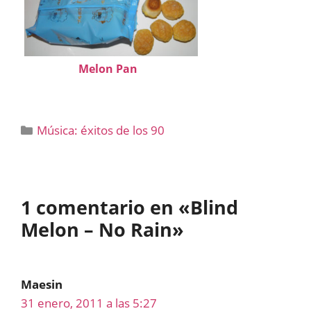
Melon Pan
Categorías
Música: éxitos de los 90
1 comentario en «Blind
Melon – No Rain»
Maesin
31 enero, 2011 a las 5:27