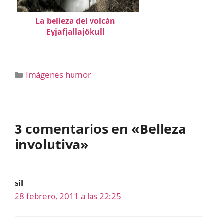
La belleza del volcán
Eyjafjallajökull
Categorías
Imágenes humor
3 comentarios en «Belleza
involutiva»
sil
28 febrero, 2011 a las 22:25