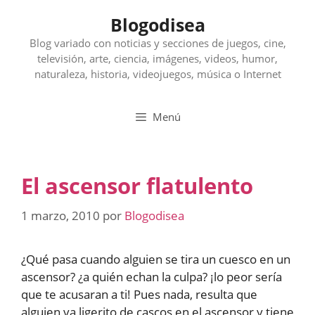
Saltar
Blogodisea
al
contenido
Blog variado con noticias y secciones de juegos, cine,
televisión, arte, ciencia, imágenes, videos, humor,
naturaleza, historia, videojuegos, música o Internet
Menú
El ascensor flatulento
1 marzo, 2010
por
Blogodisea
¿Qué pasa cuando alguien se tira un cuesco en un
ascensor? ¿a quién echan la culpa? ¡lo peor sería
que te acusaran a ti! Pues nada, resulta que
alguien va ligerito de cascos en el ascensor y tiene