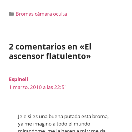
Categorías
Bromas cámara oculta
2 comentarios en «El
ascensor flatulento»
Espineli
1 marzo, 2010 a las 22:51
Jeje si es una buena putada esta broma,
ya me imagino a todo el mundo
mirandome, me la hacen a mi y me da