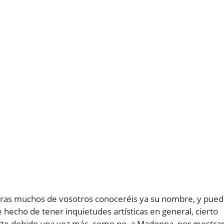
turas muchos de vosotros conoceréis ya su nombre, y pue
 hecho de tener inquietudes artísticas en general, cierto
arte debido una vez más, como no, a Madonna, por mostra