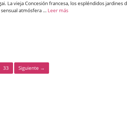
. La vieja Concesión francesa, los espléndidos jardines 
 y sensual atmósfera …
Leer más
na
Página
33
Siguiente
→