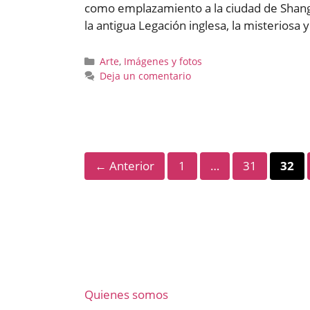
como emplazamiento a la ciudad de Shangai
la antigua Legación inglesa, la misteriosa
Categorías
Arte
,
Imágenes y fotos
Deja un comentario
Página
Página
Pági
←
Anterior
1
…
31
32
Quienes somos