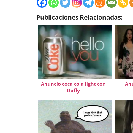
Publicaciones Relacionadas:
Anuncio coca cola light con
Anu
Duffy