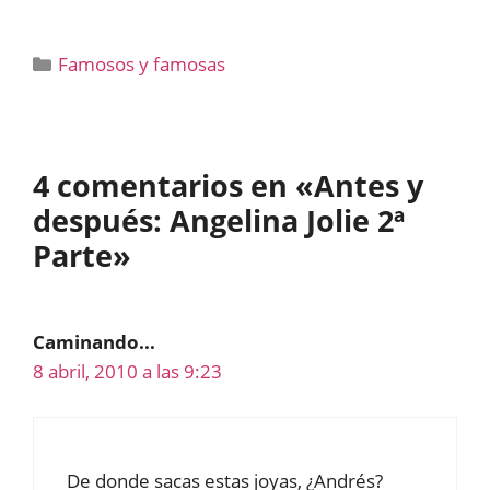
Categorías
Famosos y famosas
4 comentarios en «Antes y
después: Angelina Jolie 2ª
Parte»
Caminando...
8 abril, 2010 a las 9:23
De donde sacas estas joyas, ¿Andrés?