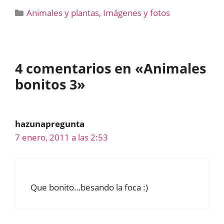
Categorías
Animales y plantas
,
Imágenes y fotos
4 comentarios en «Animales
bonitos 3»
hazunapregunta
7 enero, 2011 a las 2:53
Que bonito…besando la foca :)