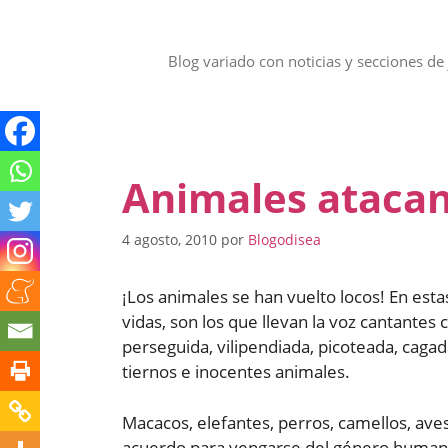
Saltar
al
contenido
Blog variado con noticias y secciones de 
Animales ataca
4 agosto, 2010
por
Blogodisea
¡Los animales se han vuelto locos! En es
vidas, son los que llevan la voz cantante
perseguida, vilipendiada, picoteada, cagad
tiernos e inocentes animales.
Macacos, elefantes, perros, camellos, ave
acuerdo para vengarse del género human