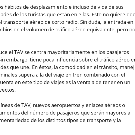
os hábitos de desplazamiento e incluso de vida de sus
dades de los turistas que están en ellas. Esto no quiere dec
el transporte aéreo de corto radio. Sin duda, la entrada en
mbios en el volumen de tráfico aéreo equivalente, pero n
uce el TAV se centra mayoritariamente en los pasajeros
Sin embargo, tiene poca influencia sobre el tráfico aéreo e
dades que une. En éstos, la comodidad en el tránsito, mane
inales supera a la del viaje en tren combinado con el
enta en este tipo de viajes es la ventaja de tener en un
yectos.
s líneas de TAV, nuevos aeropuertos y enlaces aéreos o
aumentos del número de pasajeros que serán mayores a
ntariedad de los distintos tipos de transporte y la