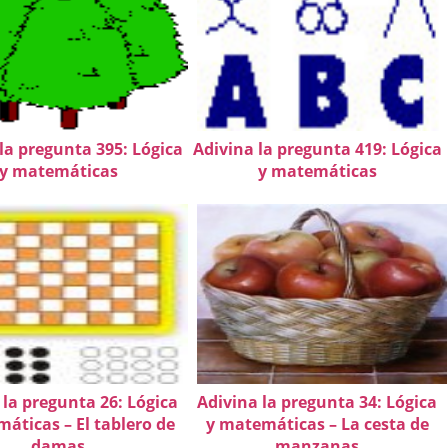
la pregunta 395: Lógica
Adivina la pregunta 419: Lógica
y matemáticas
y matemáticas
 la pregunta 26: Lógica
Adivina la pregunta 34: Lógica
áticas – El tablero de
y matemáticas – La cesta de
damas
manzanas