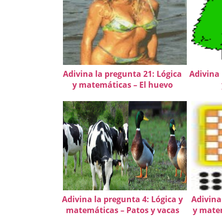
Adivina la pregunta 21: Lógica
Adivina 
y matemáticas – El huevo
Adivina la pregunta 4: Lógica y
Adivina
matemáticas – Patos y vacas
y matem