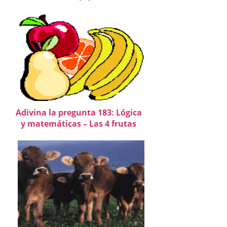
Adivina la pregunta 183: Lógica
y matemáticas – Las 4 frutas