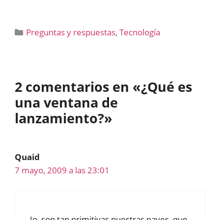
Categorías
Preguntas y respuestas
,
Tecnología
2 comentarios en «¿Qué es
una ventana de
lanzamiento?»
Quaid
7 mayo, 2009 a las 23:01
Jo, son tan primitivas nuestras naves, que