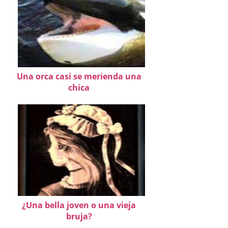
Una orca casi se merienda una
chica
¿Una bella joven o una vieja
bruja?