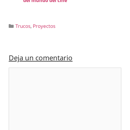
del mundo del cine
Categorías
Trucos
,
Proyectos
Deja un comentario
Comentario