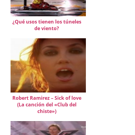
¿Qué usos tienen los túneles
de viento?
Robert Ramirez – Sick of love
(La canción del «Club del
chiste»)