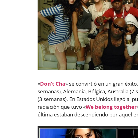
«
Don’t Cha
» se convirtió en un gran éxi
semanas), Alemania, Bélgica, Australia (7
(3 semanas). En Estados Unidos llegó al p
radiación que tuvo «
We belong together
última estaban descendiendo por aquel ento