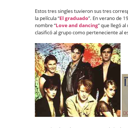
Estos tres singles tuvieron sus tres corr
la película “
El graduado
”. En verano de 19
nombre “
Love and dancing
” que llegó a
clasificó al grupo como perteneciente al 