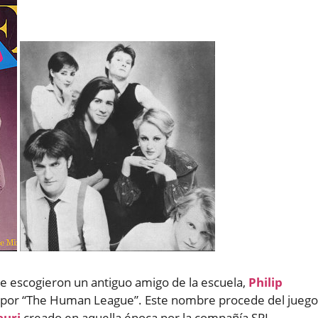
ue escogieron un antiguo amigo de la escuela,
Philip
o por “The Human League”. Este nombre procede del juego
auri
creado en aquella época por la compañía SPI.