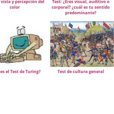
 vista y percepción del
Test: ¿Eres visual, auditivo o
color
corporal? ¿cuál es tu sentido
predominante?
es el Test de Turing?
Test de cultura general