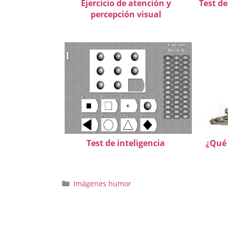
Ejercicio de atención y
Test de
percepción visual
Test de inteligencia
¿Qué 
Categorías
Imágenes humor