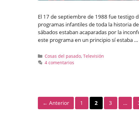
El 17 de septiembre de 1988 fue testigo d
programas infantiles de toda la historia d
sábados estaban acaparadas por la inconfo
este programa en un principio sí estaba 
Categorías
Cosas del pasado
,
Televisión
4 comentarios
Página
Página
Página
←
Anterior
1
2
3
…