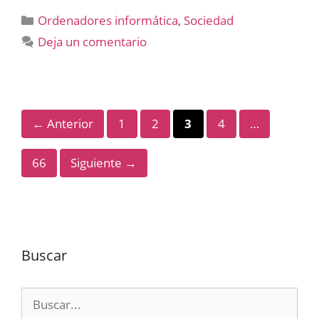
Categorías
Ordenadores informática
,
Sociedad
Deja un comentario
Página
Página
Página
Página
←
Anterior
1
2
3
4
…
Página
66
Siguiente
→
Buscar
Buscar: