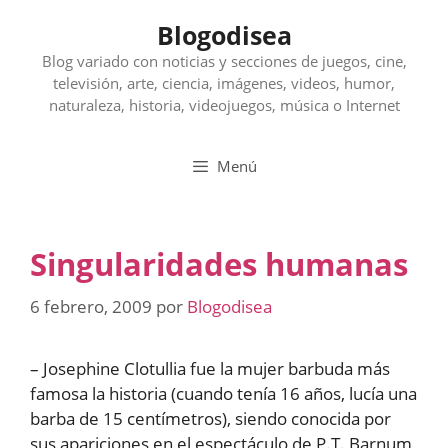
Saltar
Blogodisea
al
contenido
Blog variado con noticias y secciones de juegos, cine,
televisión, arte, ciencia, imágenes, videos, humor,
naturaleza, historia, videojuegos, música o Internet
Menú
Singularidades humanas
6 febrero, 2009
por
Blogodisea
– Josephine Clotullia fue la mujer barbuda más
famosa la historia (cuando tenía 16 años, lucía una
barba de 15 centímetros), siendo conocida por
sus apariciones en el espectáculo de P.T. Barnum,