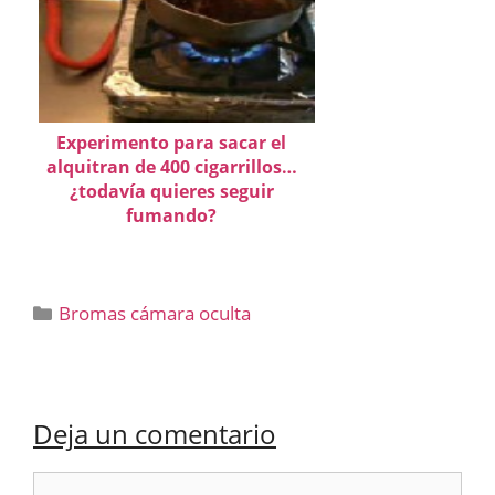
Experimento para sacar el
alquitran de 400 cigarrillos…
¿todavía quieres seguir
fumando?
Categorías
Bromas cámara oculta
Deja un comentario
Comentario