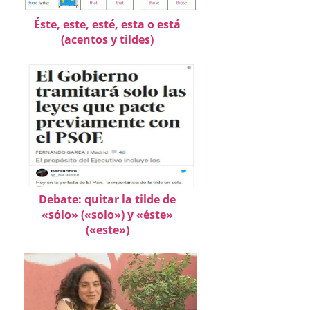
Éste, este, esté, esta o está
(acentos y tildes)
Debate: quitar la tilde de
«sólo» («solo») y «éste»
(«este»)