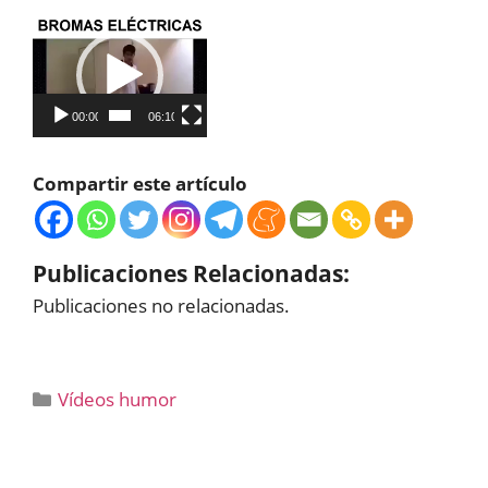
Reproductor
de
vídeo
00:00
06:10
Compartir este artículo
Publicaciones Relacionadas:
Publicaciones no relacionadas.
Categorías
Vídeos humor