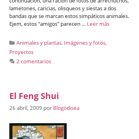
continuación, una ración de fotos de arrechuchos,
lametones, caricias, olisqueos y siestas a dos
bandas que se marcan estos simpáticos animales.
Ejem, estos “amigos” parecen …
Leer más
Categorías
Animales y plantas
,
Imágenes y fotos
,
Proyectos
2 comentarios
El Feng Shui
26 abril, 2009
por
Blogodisea