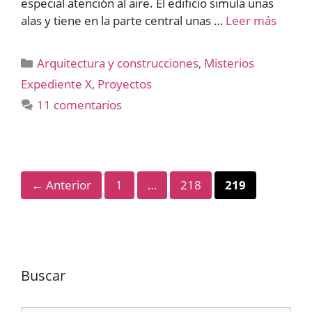
especial atención al aire. El edificio simula unas
alas y tiene en la parte central unas …
Leer más
Categorías
Arquitectura y construcciones
,
Misterios
Expediente X
,
Proyectos
11 comentarios
Página
Página
Página
←
Anterior
1
…
218
219
Buscar