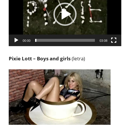
vídeo
00:00
03:08
Pixie Lott – Boys and girls
(letra)