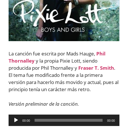
La canción fue escrita por Mads Hauge,
Phil
Thornalley
y la propia Pixie Lott, siendo
producida por Phil Thornalley y
Fraser T. Smith
.
El tema fue modificado frente a la primera
versión para hacerlo más movido y actual, pues al
principio tenía un carácter más retro.
Versión preliminar de la canción.
Reproductor
00:00
00:00
de