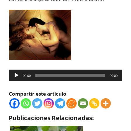
Reproductor
00:00
00:00
de
audio
Compartir este artículo
Publicaciones Relacionadas: