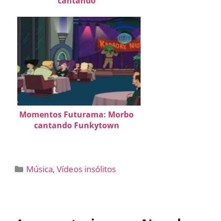
cantando
Momentos Futurama: Morbo
cantando Funkytown
Categorías
Música
,
Vídeos insólitos