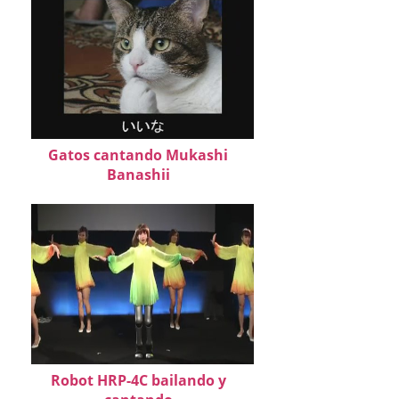
Gatos cantando Mukashi
Banashii
Robot HRP-4C bailando y