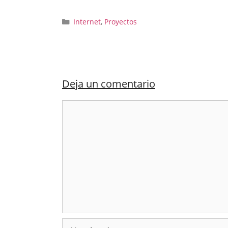
Categorías
Internet
,
Proyectos
Deja un comentario
Comentario
Nombre