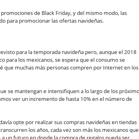
s promociones de Black Friday, y del mismo modo, las
zado para promocionar las ofertas navideñas.
evisto para la temporada navideña pero, aunque el 2018
co para los mexicanos, se espera que el consumo se
evé que muchas más personas compren por Internet en los
e se mantengan e intensifiquen a lo largo de los próxim
amos ver un incremento de hasta 10% en el número de
davía opte por realizar sus compras navideñas en tiendas
 transcurren los años, cada vez son más los mexicanos que
e a un futuro en donde la compra de regalos pueda ser