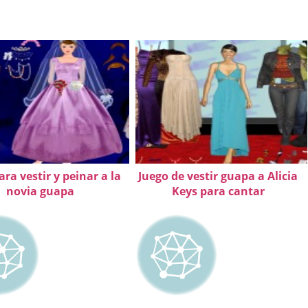
ara vestir y peinar a la
Juego de vestir guapa a Alicia
novia guapa
Keys para cantar