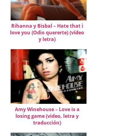
Rihanna y Bisbal – Hate that i
love you (Odio quererte) (vídeo
y letra)
Amy Winehouse – Love is a
losing game (video, letra y
traducción)