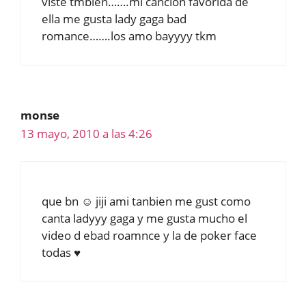
viste tmbien…….mi cancion favorida de
ella me gusta lady gaga bad
romance…….los amo bayyyy tkm
monse
13 mayo, 2010 a las 4:26
que bn ☺ jiji ami tanbien me gust como
canta ladyyy gaga y me gusta mucho el
video d ebad roamnce y la de poker face
todas ♥