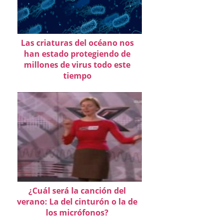
Las criaturas del océano nos
han estado protegiendo de
millones de virus todo este
tiempo
¿Cuál será la canción del
verano: La del cinturón o la de
los micrófonos?