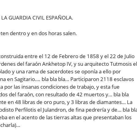
a LA GUARDIA CIVIL ESPAÑOLA.
eten dentro y en dos horas salen.
nstruida entre el 12 de Febrero de 1858 y el 22 de Julio
rdenes del faraón Ankhetop IV, y su arquitecto Tutmosis e
blado y una rama de sacerdotes se oponía a ello por
na en Sagitario…. bla bla bla… Participaron 2118 esclavos
a por las insanas condiciones de trabajo, y esta fue
dos del faraón, con resultado de 42 muertos y… bla bla
nte en 48 libras de oro puro, y 3 libras de diamantes… La
isto Perfilotis el Julandron, de fina pedrería y de… bla bl
ba en el acento de las tierras altas que presentaban los
 charla)…