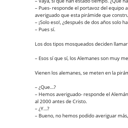
– Vaya, sí que han estado tiempo. ¿Qué h
– Pues- responde el portavoz del equipo 
averiguado que esta pirámide que construi
– ¡Solo eso!, ¿después de dos años solo h
– Pues sí.
Los dos tipos mosqueados deciden llamar
– Esos sí que sí, los Alemanes son muy me
Vienen los alemanes, se meten en la pirám
– ¿Que…?
– Hemos averiguado- responde el Alemán-
al 2000 antes de Cristo.
– ¿Y…?
– Bueno, no hemos podido averiguar más, 