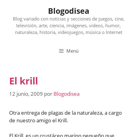
Saltar
Blogodisea
al
contenido
Blog variado con noticias y secciones de juegos, cine,
televisión, arte, ciencia, imágenes, videos, humor,
naturaleza, historia, videojuegos, música o Internet
Menú
El krill
12 junio, 2009
por
Blogodisea
Otra entrega de plagas de la naturaleza, a cargo
de nuestro amigo el Krill.
El Krill, es un crustáceo marino pequeño que