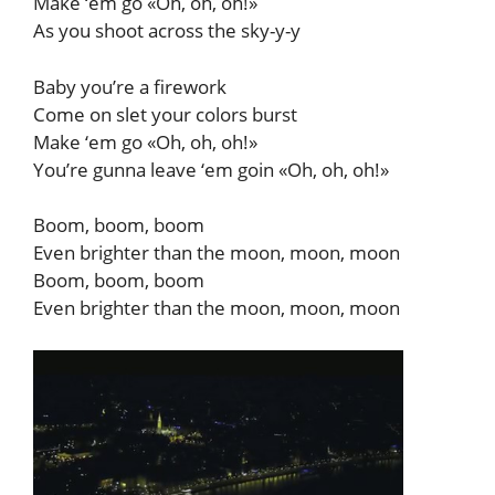
Make ‘em go «Oh, oh, oh!»
As you shoot across the sky-y-y
Baby you’re a firework
Come on slet your colors burst
Make ‘em go «Oh, oh, oh!»
You’re gunna leave ‘em goin «Oh, oh, oh!»
Boom, boom, boom
Even brighter than the moon, moon, moon
Boom, boom, boom
Even brighter than the moon, moon, moon