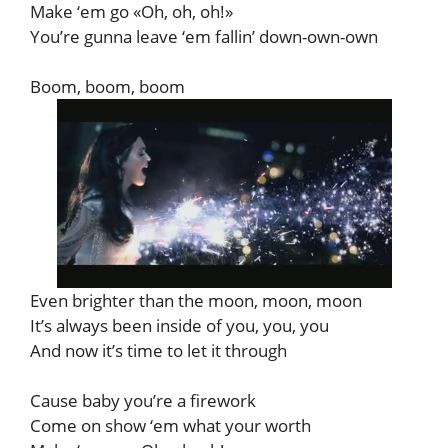
Make ‘em go «Oh, oh, oh!»
You’re gunna leave ‘em fallin’ down-own-own
Boom, boom, boom
Even brighter than the moon, moon, moon
It’s always been inside of you, you, you
And now it’s time to let it through
Cause baby you’re a firework
Come on show ‘em what your worth