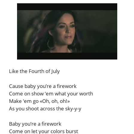
Like the Fourth of July
Cause baby you’re a firework
Come on show ‘em what your worth
Make ‘em go «Oh, oh, oh!»
As you shoot across the sky-y-y
Baby you’re a firework
Come on let your colors burst