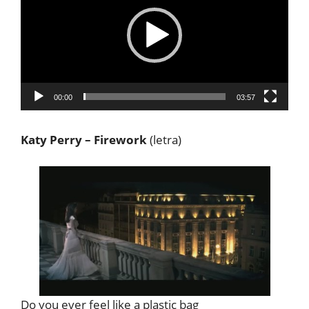
vídeo
00:00
03:57
Katy Perry – Firework
(letra)
Do you ever feel like a plastic bag