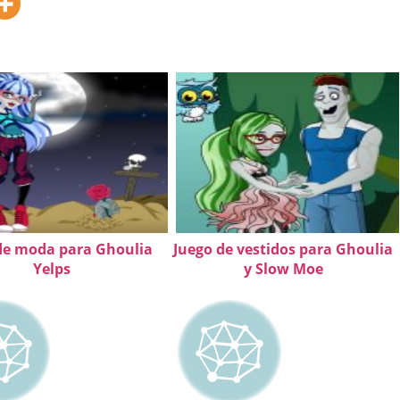
de moda para Ghoulia
Juego de vestidos para Ghoulia
Yelps
y Slow Moe