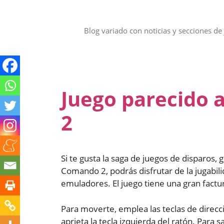
Saltar
al
contenido
Blog variado con noticias y secciones de 
Juego parecido 
2
Si te gusta la saga de juegos de disparos,
Comando 2, podrás disfrutar de la jugabilid
emuladores. El juego tiene una gran factur
Para moverte, emplea las teclas de direcci
aprieta la tecla izquierda del ratón. Para s