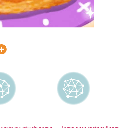
 cocinar tarta de queso
Juego para cocinar flanes