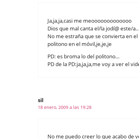
Ja,ja,ja,casi me meooooooooooooo
Dios que mal canta el/la jodí@ este/a…
No me estraña que se convierta en el
politono en el móvil,je,je,je
PD: es broma lo del politono…
PD de la PD:ja,ja,ja,me voy a ver el vid
sil
18 enero, 2009 a las 19:28
No me puedo creer lo que acabo de ver