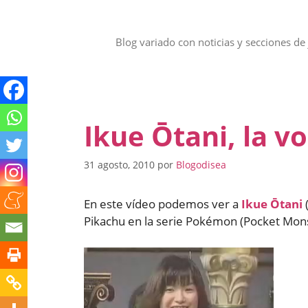
Saltar
al
contenido
Blog variado con noticias y secciones de 
Ikue Ōtani, la v
31 agosto, 2010
por
Blogodisea
En este vídeo podemos ver a
Ikue Ōtani
Pikachu en la serie Pokémon (Pocket Mons