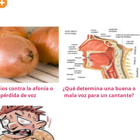
os contra la afonía o
¿Qué determina una buena o
pérdida de voz
mala voz para un cantante?