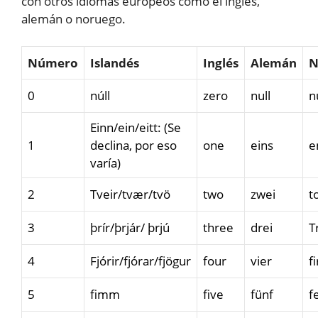
con otros idiomas europeos como el inglés,
alemán o noruego.
Número
Islandés
Inglés
Alemán
N
0
núll
zero
null
n
Einn/ein/eitt: (Se
1
declina, por eso
one
eins
e
varía)
2
Tveir/tvær/tvö
two
zwei
t
3
þrír/þrjár/ þrjú
three
drei
T
4
Fjórir/fjórar/fjögur
four
vier
f
5
fimm
five
fünf
f