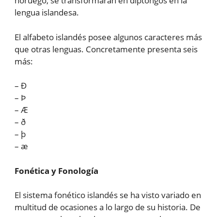
noruego, se transformaran en diptongos en la
lengua islandesa.
El alfabeto islandés posee algunos caracteres más
que otras lenguas. Concretamente presenta seis
más:
– Ð
– Þ
– Æ
– ð
– þ
– æ
Fonética y Fonología
El sistema fonético islandés se ha visto variado en
multitud de ocasiones a lo largo de su historia. De