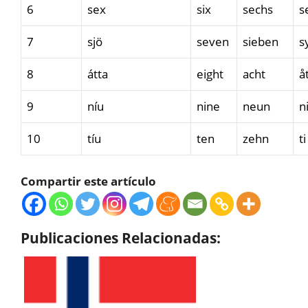
6
sex
six
sechs
s
7
sjö
seven
sieben
s
8
átta
eight
acht
å
9
níu
nine
neun
n
10
tíu
ten
zehn
ti
Compartir este artículo
Publicaciones Relacionadas: