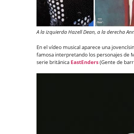
A la izquierda Hazell Dean, a la derecha An
En el vídeo musical aparece una jovencís
famosa interpretando los personajes de 
serie británica
EastEnders
(Gente de barr
Reproductor
de
vídeo