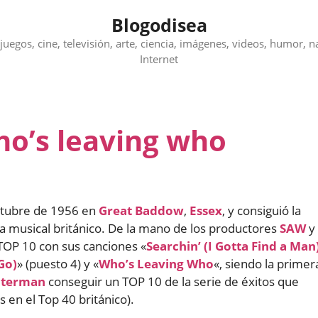
Blogodisea
juegos, cine, televisión, arte, ciencia, imágenes, videos, humor, n
Internet
ho’s leaving who
ctubre de 1956 en
Great Baddow
,
Essex
, y consiguió la
 musical británico. De la mano de los productores
SAW
y
 TOP 10 con sus canciones «
Searchin’ (I Gotta Find a Man
Go)
» (puesto 4) y «
Who’s Leaving Who
«, siendo la primer
Waterman
conseguir un TOP 10 de la serie de éxitos que
en el Top 40 británico).