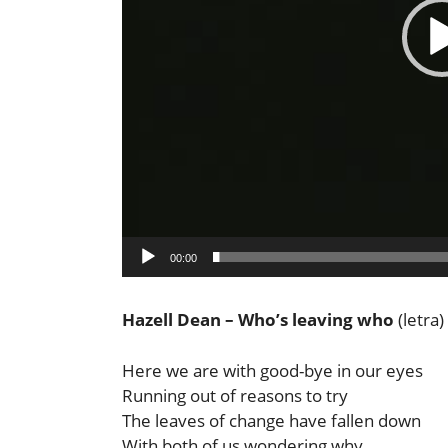
00:00
Hazell Dean – Who’s leaving who
(letra)
Here we are with good-bye in our eyes
Running out of reasons to try
The leaves of change have fallen down
With both of us wondering why