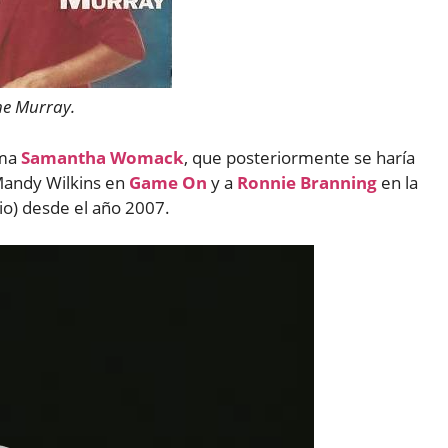
ne Murray.
ima
Samantha Womack
, que posteriormente se haría
Mandy Wilkins en
Game On
y a
Ronnie Branning
en la
io) desde el año 2007.