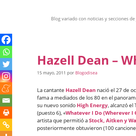
Saltar
al
contenido
Blog variado con noticias y secciones de 
Hazell Dean – W
15 mayo, 2011
por
Blogodisea
La cantante
Hazell Dean
nació el 27 de o
fama a mediados de los 80 en el panorama
su nuevo sonido
High Energy
, alcanzó el
(puesto 6), «
Whatever I Do (Wherever I 
artista que permitió a
Stock, Aitken y 
posteriormente obtuvieron (100 canciones 