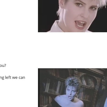
you?
ng left we can