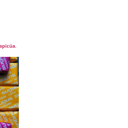
capicúa
.