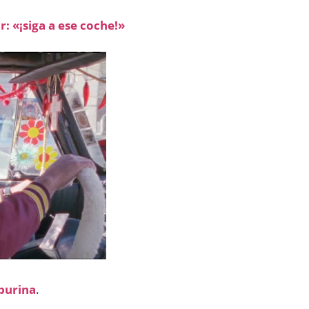
r: «¡siga a ese coche!»
purina
.