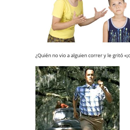
¿Quién no vio a alguien correr y le gritó «¡